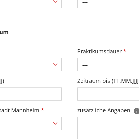
---
kum
Praktikumsdauer
*
---
J)
Zeitraum bis (TT.MM.JJJJ
 Stadt Mannheim
*
zusätzliche Angaben