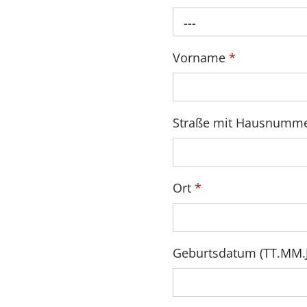
---
Vorname
*
Straße mit Hausnumm
Ort
*
Geburtsdatum (TT.MM.JJ