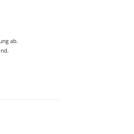
ung ab.
ind.