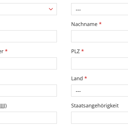
---
Nachname
*
er
*
PLZ
*
Land
*
---
JJ)
Staatsangehörigkeit