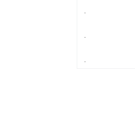
.
.
.