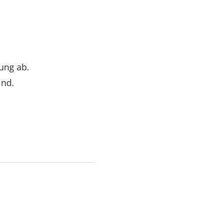
ung ab.
ind.