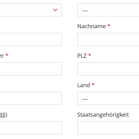
---
Nachname
*
er
*
PLZ
*
Land
*
---
JJ)
Staatsangehörigkeit