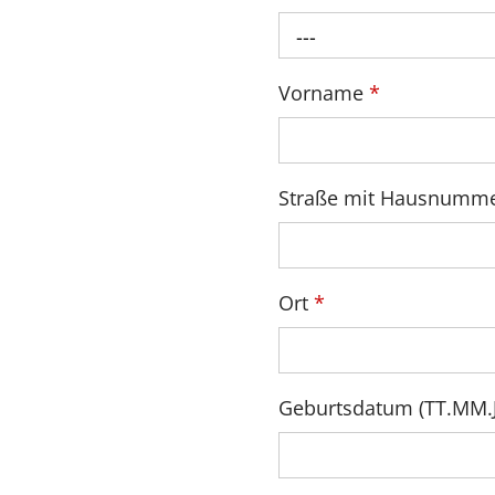
---
Vorname
*
Straße mit Hausnumm
Ort
*
Geburtsdatum (TT.MM.JJ