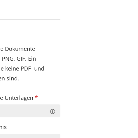
lne Dokumente
 PNG, GIF. Ein
ie keine PDF- und
n sind.
te Unterlagen
*
nis