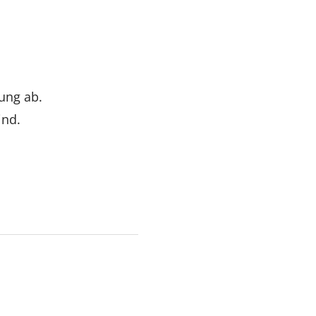
ung ab.
ind.