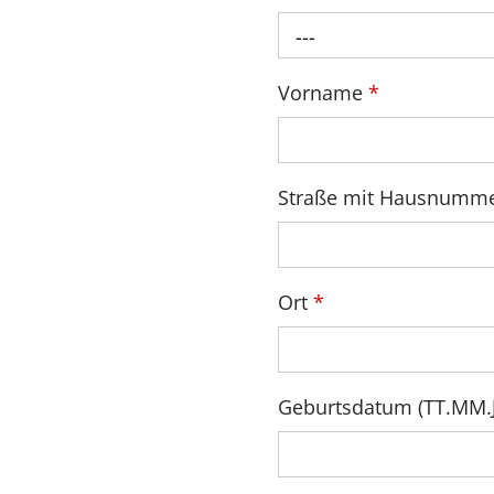
---
Vorname
*
Straße mit Hausnumm
Ort
*
Geburtsdatum (TT.MM.JJ