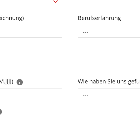
eichnung)
Berufserfahrung
---
.JJJJ)
Wie haben Sie uns gef
---