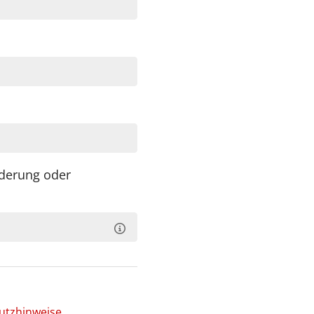
derung oder
utzhinweise
.