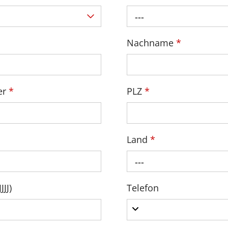
---
Nachname
*
er
*
PLZ
*
Land
*
---
JJ)
Telefon